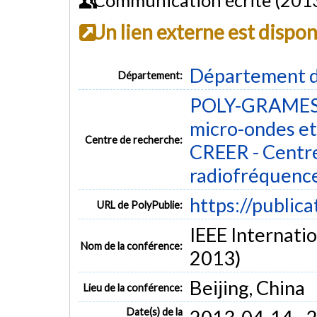
Un lien externe est dispo
Département d
Département:
POLY-GRAMES -
micro-ondes et
Centre de recherche:
CREER - Centre
radiofréquenc
https://public
URL de PolyPublie:
IEEE Internati
Nom de la conférence:
2013)
Beijing, China
Lieu de la conférence:
Date(s) de la