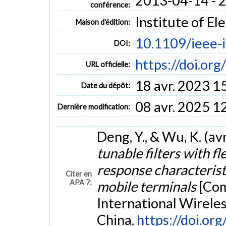
2013-04-14 - 
conférence:
Institute of El
Maison d'édition:
10.1109/ieee-
DOI:
https://doi.or
URL officielle:
18 avr. 2023 1
Date du dépôt:
08 avr. 2025 1
Dernière modification:
Deng, Y., & Wu, K. (av
tunable filters with 
response characterist
Citer en
APA 7:
mobile terminals
[Com
International Wirele
China.
https://doi.o