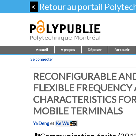
<
Retour au portail Polyte
Accueil
À propos
Déposer
Parcourir
Se connecter
RECONFIGURABLE AND
FLEXIBLE FREQUENCY
CHARACTERISTICS FO
MOBILE TERMINALS
Ya Deng
et
Ke Wu
Communication écrite (201