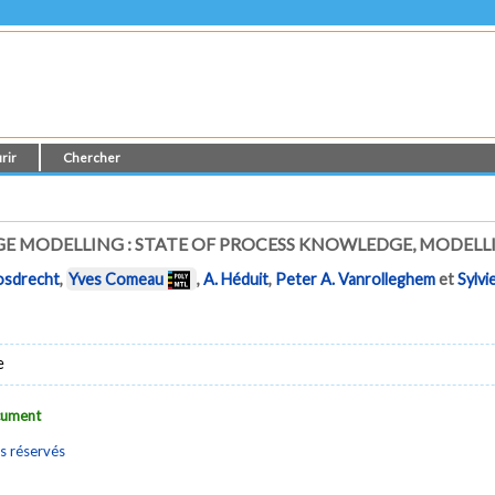
rir
Chercher
GE MODELLING : STATE OF PROCESS KNOWLEDGE, MODELL
osdrecht
,
Yves Comeau
,
A. Héduit
,
Peter A. Vanrolleghem
et
Sylvie
e
ocument
s réservés