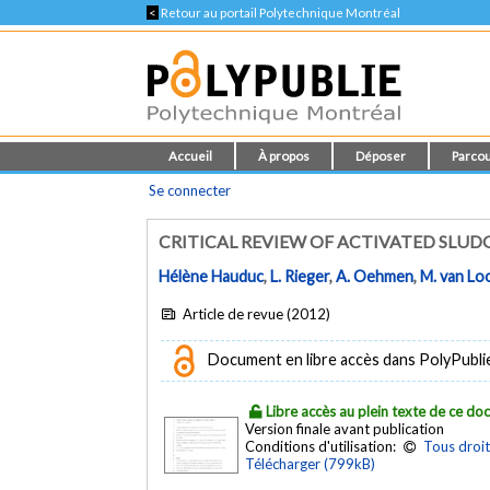
<
Retour au portail Polytechnique Montréal
Accueil
À propos
Déposer
Parcou
Se connecter
CRITICAL REVIEW OF ACTIVATED SLUD
Hélène Hauduc
,
L. Rieger
,
A. Oehmen
,
M. van Lo
Article de revue (2012)
Document en libre accès dans PolyPubli
Libre accès au plein texte de ce d
Version finale avant publication
Conditions d'utilisation:
Tous droit
Télécharger (799kB)