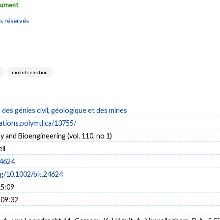
ocument
s réservés
model selection
es génies civil, géologique et des mines
cations.polymtl.ca/13755/
 and Bioengineering (vol. 110, no 1)
ll
24624
rg/10.1002/bit.24624
15:09
 09:32