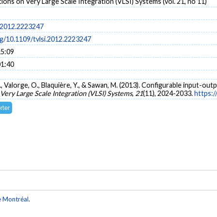
ions on Very Large Scale Integration (VLSI) Systems (vol. 21, no 11)
i.2012.2223247
rg/10.1109/tvlsi.2012.2223247
15:09
01:40
, Valorge, O., Blaquière, Y., & Sawan, M. (2013). Configurable input-ou
 Very Large Scale Integration (VLSI) Systems
,
21
(11), 2024-2033.
https:/
e Montréal
.