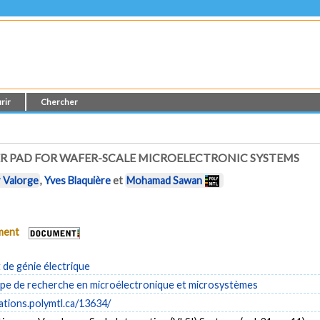
rir
Chercher
 PAD FOR WAFER-SCALE MICROELECTRONIC SYSTEMS
r Valorge
,
Yves Blaquière
et
Mohamad Sawan
ument
de génie électrique
e de recherche en microélectronique et microsystèmes
cations.polymtl.ca/13634/