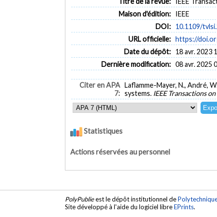
Titre de la revue:
IEEE Transact
Maison d'édition:
IEEE
DOI:
10.1109/tvls
URL officielle:
https://doi.o
Date du dépôt:
18 avr. 2023 
Dernière modification:
08 avr. 2025 
Citer en APA
Laflamme-Mayer, N., André, W.
7:
systems.
IEEE Transactions on
Statistiques
Actions réservées au personnel
PolyPublie
est le dépôt institutionnel de
Polytechniqu
Site développé à l'aide du logiciel libre
EPrints
.