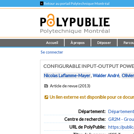
<
Retour au portail Polytechnique Montréal
Accueil
À propos
Déposer
Parcou
Se connecter
CONFIGURABLE INPUT-OUTPUT POWER
Nicolas Laflamme-Mayer
,
Walder André
,
Olivie
Article de revue (2013)
Un lien externe est disponible pour ce doc
Département:
Département 
Centre de recherche:
GR2M - Group
URL de PolyPublie:
https://publi