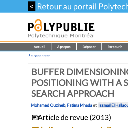
<
Retour au portail Polyte
Accueil
À propos
Déposer
Parcourir
Se connecter
BUFFER DIMENSIONIN
POSITIONING WITH A 
SEARCH APPROACH
Mohamed Ouzineb
,
Fatima Mhada
et
Issmaïl El Hallao
Article de revue (2013)