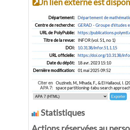
Un lien externe est dispo
Département:
Département de mathématiqu
Centre de recherche:
GERAD - Groupe d'études et
URL de PolyPublie:
https://publications.polymtl
Titre de la revue:
INFOR (vol. 51, no 1)
DOI:
10.3138/infor.51.1.15
URL officielle:
https://doi.org/10.3138/info
Date du dépôt:
18 avr. 2023 15:10
Dernière modification:
01 mai 2025 09:52
Citer en
Ouzineb, M., Mhada, F., & El Hallaoui, I. 
APA 7:
space partitioning-tabu search approac
Statistiques
Actions réservées au pers