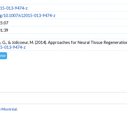
015-013-9474-z
org/10.1007/s12015-013-9474-z
15:07
01:39
nzo, G., & Jolicoeur, M. (2014). Approaches for Neural Tissue Regeneratio
015-013-9474-z
e Montréal
.