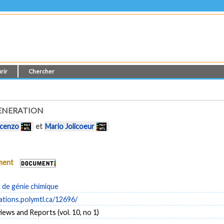
rir
Chercher
GENERATION
scenzo
et
Mario Jolicoeur
ument
de génie chimique
cations.polymtl.ca/12696/
iews and Reports (vol. 10, no 1)