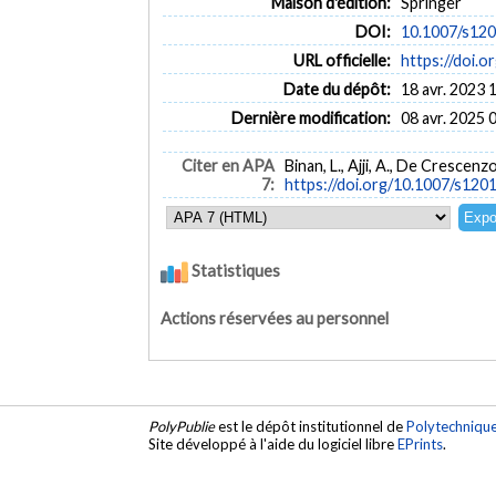
Maison d'édition:
Springer
DOI:
10.1007/s12
URL officielle:
https://doi.
Date du dépôt:
18 avr. 2023 
Dernière modification:
08 avr. 2025 
Citer en APA
Binan, L., Ajji, A., De Cresce
7:
https://doi.org/10.1007/s12
Statistiques
Actions réservées au personnel
PolyPublie
est le dépôt institutionnel de
Polytechniqu
Site développé à l'aide du logiciel libre
EPrints
.