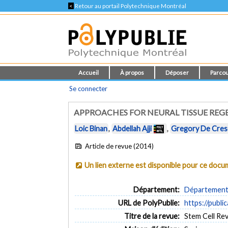
<
Retour au portail Polytechnique Montréal
Accueil
À propos
Déposer
Parcou
Se connecter
APPROACHES FOR NEURAL TISSUE RE
Loic Binan
,
Abdellah Ajji
,
Gregory De Cre
Article de revue (2014)
Un lien externe est disponible pour ce doc
Département:
Département 
URL de PolyPublie:
https://publi
Titre de la revue:
Stem Cell Rev