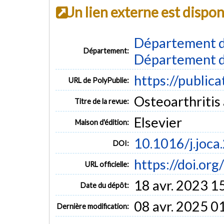
Un lien externe est dispo
Département d
Département:
Département d
https://public
URL de PolyPublie:
Osteoarthritis 
Titre de la revue:
Elsevier
Maison d'édition:
10.1016/j.joca
DOI:
https://doi.or
URL officielle:
18 avr. 2023 1
Date du dépôt:
08 avr. 2025 0
Dernière modification: