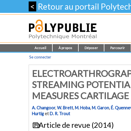
<
Retour au portail Polyte
Accueil
À propos
Déposer
Parcourir
Se connecter
ELECTROARTHROGRAPH
STREAMING POTENTIA
MEASURES CARTILAGE 
A. Changoor
,
W. Brett
,
M. Hoba
,
M. Garon
,
É. Quennev
Hurtig
et
D. R. Trout
Article de revue (2014)