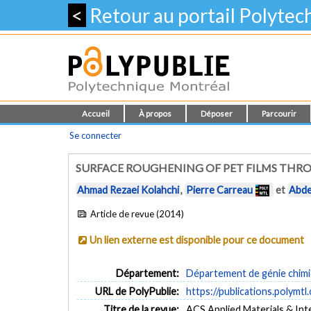
<
Retour au portail Polyte
Accueil
À propos
Déposer
Parcourir
Se connecter
SURFACE ROUGHENING OF PET FILMS THR
Ahmad Rezaei Kolahchi
,
Pierre Carreau
et
Abdel
Article de revue (2014)
Un lien externe est disponible pour ce document
Département:
Département de génie chim
URL de PolyPublie:
https://publications.polymtl
Titre de la revue:
ACS Applied Materials & Inter