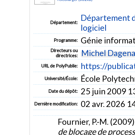
Département de
Département:
logiciel
Génie informa
Programme:
Directeurs ou
Michel Dagena
directrices:
https://publica
URL de PolyPublie:
École Polytech
Université/École:
25 juin 2009 1
Date du dépôt:
02 avr. 2026 1
Dernière modification:
Fournier, P.-M. (2009)
de blocage de processu