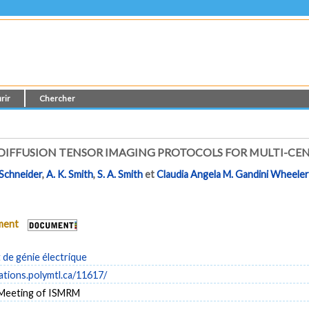
rir
Chercher
IFFUSION TENSOR IMAGING PROTOCOLS FOR MULTI-CEN
 Schneider
,
A. K. Smith
,
S. A. Smith
et
Claudia Angela M. Gandini Wheele
ument
de génie électrique
cations.polymtl.ca/11617/
 Meeting of ISMRM