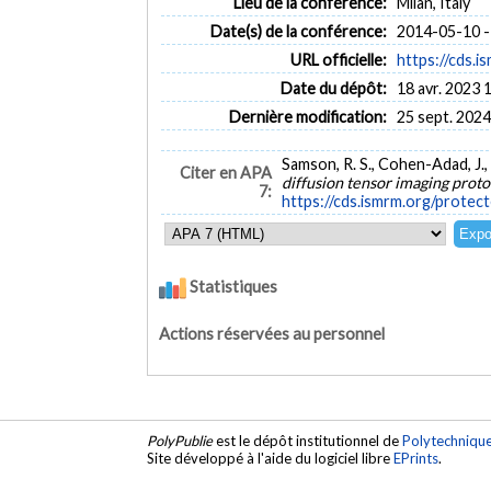
Lieu de la conférence:
Milan, Italy
Date(s) de la conférence:
2014-05-10 -
URL officielle:
https://cds.
Date du dépôt:
18 avr. 2023 
Dernière modification:
25 sept. 2024
Samson, R. S., Cohen-Adad, J., 
Citer en APA
diffusion tensor imaging proto
7:
https://cds.ismrm.org/prote
Statistiques
Actions réservées au personnel
PolyPublie
est le dépôt institutionnel de
Polytechniqu
Site développé à l'aide du logiciel libre
EPrints
.