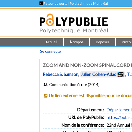
<
Retour au portail Polytechnique Montréal
Accueil
À propos
Déposer
Parcou
Se connecter
ZOOM AND NON-ZOOM SPINAL CORD D
Rebecca S. Samson
,
Julien Cohen-Adad
,
T.
Communication écrite (2014)
Un lien externe est disponible pour ce doc
Département:
Département 
URL de PolyPublie:
https://publi
Nom de la conférence:
22nd Annual