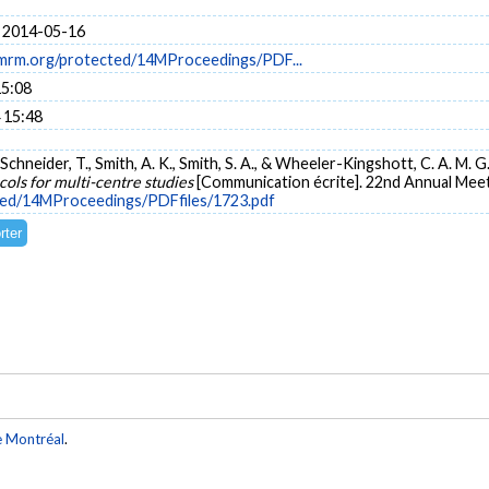
 2014-05-16
ismrm.org/protected/14MProceedings/PDF...
15:08
 15:48
Schneider, T., Smith, A. K., Smith, S. A., & Wheeler-Kingshott, C. A. M. G
cols for multi-centre studies
[Communication écrite]. 22nd Annual Meeti
cted/14MProceedings/PDFfiles/1723.pdf
e Montréal
.