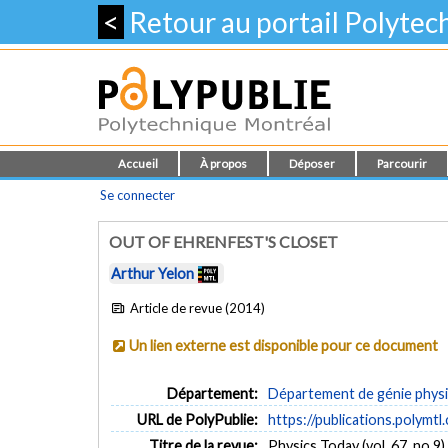
<
Retour au portail Polyte
Accueil
À propos
Déposer
Parcourir
Se connecter
OUT OF EHRENFEST'S CLOSET
Arthur Yelon
Article de revue (2014)
Un lien externe est disponible pour ce document
Département:
Département de génie phys
URL de PolyPublie:
https://publications.polymtl
Titre de la revue:
Physics Today (vol. 67, no 9)