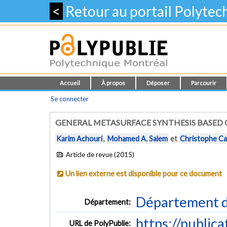
<
Retour au portail Polyte
Accueil
À propos
Déposer
Parcourir
Se connecter
GENERAL METASURFACE SYNTHESIS BASED 
Karim Achouri
,
Mohamed A. Salem
et
Christophe Ca
Article de revue (2015)
Un lien externe est disponible pour ce document
Département d
Département:
https://public
URL de PolyPublie: