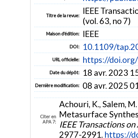
IEEE Transacti
Titre de la revue:
(vol. 63, no 7)
IEEE
Maison d'édition:
10.1109/tap.
DOI:
https://doi.o
URL officielle:
18 avr. 2023 1
Date du dépôt:
08 avr. 2025 0
Dernière modification:
Achouri, K., Salem, M.
Metasurface Synthesi
Citer en
APA 7:
IEEE Transactions on
2977-2991.
https://