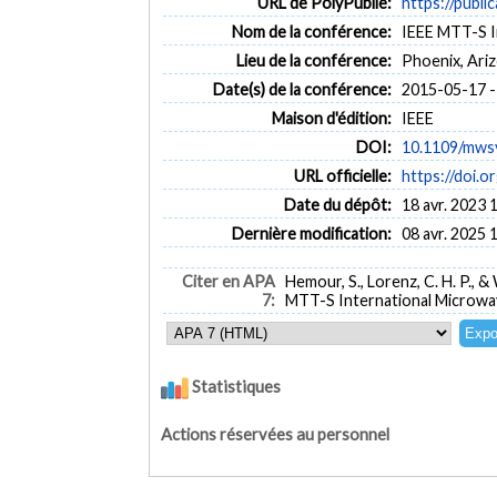
URL de PolyPublie:
https://publi
Nom de la conférence:
IEEE MTT-S I
Lieu de la conférence:
Phoenix, Ari
Date(s) de la conférence:
2015-05-17 -
Maison d'édition:
IEEE
DOI:
10.1109/mws
URL officielle:
https://doi.
Date du dépôt:
18 avr. 2023 
Dernière modification:
08 avr. 2025 
Citer en APA
Hemour, S., Lorenz, C. H. P., &
7:
MTT-S International Microwav
Statistiques
Actions réservées au personnel