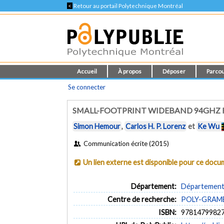
<
Retour au portail Polytechnique Montréal
Accueil
À propos
Déposer
Parcou
Se connecter
SMALL-FOOTPRINT WIDEBAND 94GHZ 
Simon Hemour
,
Carlos H. P. Lorenz
et
Ke Wu
Communication écrite (2015)
Un lien externe est disponible pour ce doc
Département:
Département 
Centre de recherche:
POLY-GRAMES 
ISBN:
9781479982