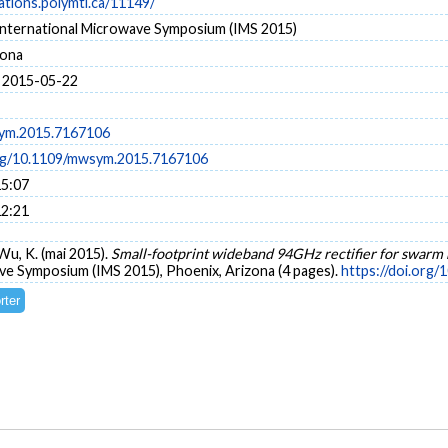
cations.polymtl.ca/11149/
nternational Microwave Symposium (IMS 2015)
zona
 2015-05-22
ym.2015.7167106
org/10.1109/mwsym.2015.7167106
15:07
12:21
 Wu, K. (mai 2015).
Small-footprint wideband 94GHz rectifier for swarm
e Symposium (IMS 2015), Phoenix, Arizona (4 pages).
https://doi.org