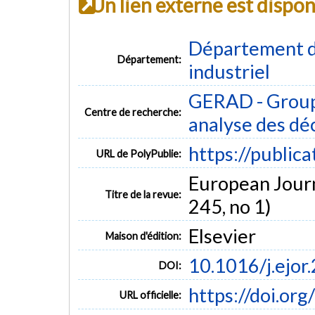
Un lien externe est dispo
Département d
Département:
industriel
GERAD - Group
Centre de recherche:
analyse des dé
https://public
URL de PolyPublie:
European Journ
Titre de la revue:
245, no 1)
Elsevier
Maison d'édition:
10.1016/j.ejor
DOI:
https://doi.or
URL officielle: