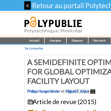
<
Retour au portail Polyte
Accueil
À propos
Déposer
Parcourir
Se connecter
A SEMIDEFINITE OPTI
FOR GLOBAL OPTIMIZ
FACILITY LAYOUT
Philipp Hungerländer
et
Miguel F. Anjos
Article de revue (2015)