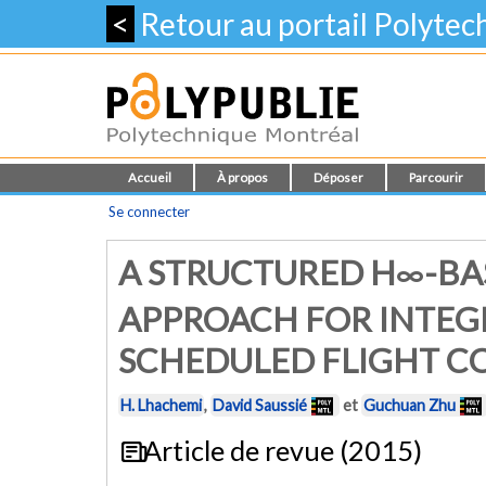
<
Retour au portail Polyte
Accueil
À propos
Déposer
Parcourir
Se connecter
A STRUCTURED H∞-BA
APPROACH FOR INTEG
SCHEDULED FLIGHT C
H. Lhachemi
,
David Saussié
et
Guchuan Zhu
Article de revue (2015)