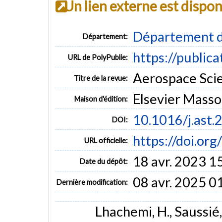
Un lien externe est dispo
Département d
Département:
https://public
URL de PolyPublie:
Aerospace Scie
Titre de la revue:
Elsevier Mass
Maison d'édition:
10.1016/j.ast.
DOI:
https://doi.or
URL officielle:
18 avr. 2023 1
Date du dépôt:
08 avr. 2025 0
Dernière modification:
Lhachemi, H., Saussié,