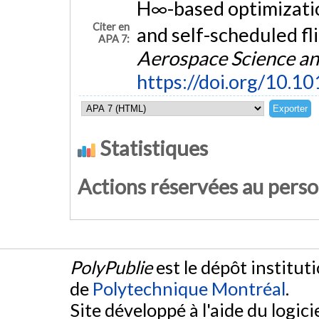
H∞-based optimizatio
Citer en
and self-scheduled fl
APA 7:
Aerospace Science a
https://doi.org/10.10
Statistiques
Actions réservées au pers
PolyPublie
est le dépôt institut
de
Polytechnique Montréal
.
Site développé à l'aide du logicie