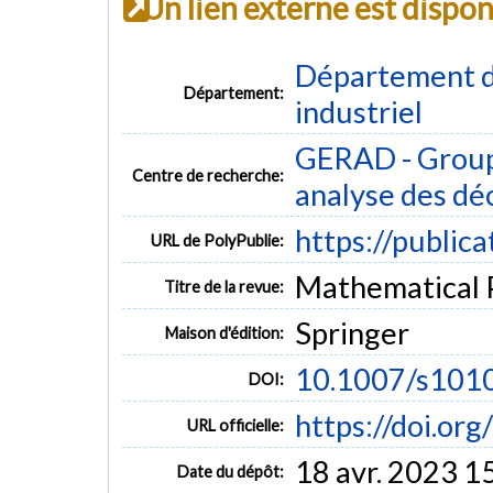
Un lien externe est dispo
Département d
Département:
industriel
GERAD - Group
Centre de recherche:
analyse des dé
https://public
URL de PolyPublie:
Mathematical P
Titre de la revue:
Springer
Maison d'édition:
10.1007/s101
DOI:
https://doi.o
URL officielle:
18 avr. 2023 1
Date du dépôt: