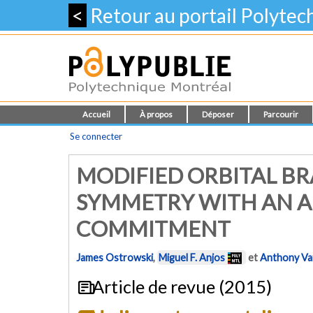
<
Retour au portail Polyte
Accueil
À propos
Déposer
Parcourir
Se connecter
MODIFIED ORBITAL B
SYMMETRY WITH AN A
COMMITMENT
James Ostrowski
,
Miguel F. Anjos
et
Anthony Van
Article de revue (2015)