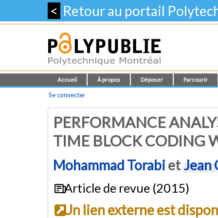
<
Retour au portail Polyte
Accueil
À propos
Déposer
Parcourir
Se connecter
PERFORMANCE ANALYS
TIME BLOCK CODING 
Mohammad Torabi
et
Jean
Article de revue (2015)
Un lien externe est dispo