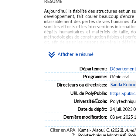
RÉSUMÉ
Aujourd’hui, la fiabilité des structures est un 
développement, fait couler beaucoup d’encre
inlassablement des pertes de vies humaines d’a
sont les efforts et les interventions internatio
dégâts humanitaires et matériels de taille, do
méthodologies de construction fiables et perf
dit, afin de saisir les raisons derrière la déf
dernièrement aux constructions traditionne
l’environnement d’implantation de ces technol
Afficher le résumé
peut-être alors dans le développement d’une ap
construction sont à la portée de tous.»
Département:
Département d
ABSTRACT
Programme:
Génie civil
Today, the reliability of structures is a topic
Sanda Koboe
Directeurs ou directrices:
much discussion in recent decades. At a time 
earthquakes is not acceptable. Under this situ
URL de PolyPublie:
https://publi
level. However, the reality remains always the 
Université/École:
Polytechniqu
future, the search for reliable and efficient
world. In order to understand the reasons beh
Date du dépôt:
24 juil. 2023 
being paid to traditional constructions that 
Dernière modification:
08 avr. 2025 
environment where these technologies are impl
in an earthquake-resistant construction approach
begins with an overview of the various tradition
Citer en APA
Kamal- Alaoui, C. (2023).
Améli
great dependence between the local seismic cult
7:
Polytechnique Montréal]. Pol