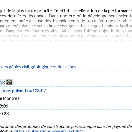
sujet de la plus haute priorité. En effet, l’amélioration de la performan
 ces dernières décennies. Dans une ère où le développement scienti
nnée en année à cause des tremblements de terre, fait une véritable t
naux menés dans ce sens afin de changer cette image et embellir la situa
nt l’ampleur est incontestable. Ainsi, dans l’ultime objectif de sau
ormantes préoccupe désormais plusieurs organismes, et accapare l’atte
aillance des méthodologies innovantes et avancées proposées par les p
lles qui ont su résister aux différents tremblements de terre. 
ogies, et d’adapter ces dernières avec le contexte socio-économique
proche de construction parasismique s’inspirant des structures tradi
es génies civil, géologique et des mines
 of the highest priority. Improving the seismic performance, especially 
vic
when scientific development is supposed to be at its peak, the inces
ation, many international efforts and interventions have been made to 
cations.polymtl.ca/10841/
same: significant human losses and important material damages. Thus, wi
e Montréal
 construction methodologies is now the concern of several organiza
ind the failure of innovative and advanced methodologies proposed by
09:06
have been able to resist different earthquakes in the past. The latt
10:23
emented, and to adapt them to the socio-economic context of develo
, inspired from the traditional structures already in place, built with 
al constructions around the world, which have defied time and space, st
oration des pratiques de construction parasismique dans les pays en 
ure and the historical context, as well as the geographical location o
yPublie.
https://publications.polymtl.ca/10841/