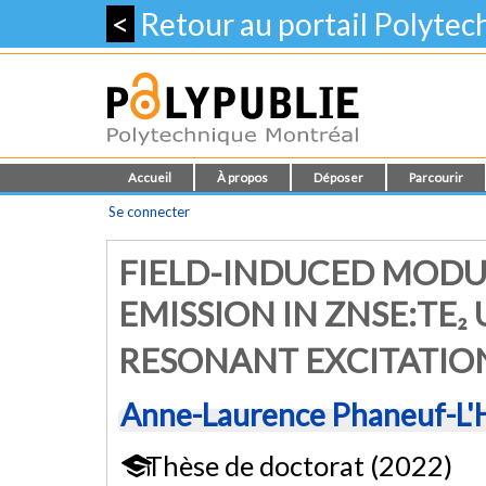
<
Retour au portail Polyte
Accueil
À propos
Déposer
Parcourir
Se connecter
FIELD-INDUCED MODU
EMISSION IN ZNSE:TE
RESONANT EXCITATIO
Anne-Laurence Phaneuf-L'
Thèse de doctorat (2022)