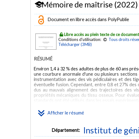
Mémoire de maîtrise (2022)
Document en libre accès dans PolyPublie
Libre accès au plein texte de ce documen
Conditions d'utilisation:
Tous droits rése
Télécharger (3MB)
RÉSUMÉ
Environ 1,4 à 32 % des adultes de plus de 60 ans pré
une courbure anormale d'une ou plusieurs sections d
instrumentation avec des vis pédiculaires et des tig
éventuelle fusion. Cependant, entre 0,8 et 27% des c
dus au mauvais alignement des trajectoires des vi
propriétés mécaniques du tissu osseux. Pour évaluer 
standards ont été utilisés dans les essais expériment
toutefois la représentation des caractéristiques ver
une solution alternative qui fournit une analyse 
Afficher le résumé
numériquement les tests d'arrachement pour évaluer 
des modèles d'éléments finis (MEF) pour une seule
vertébrale, de prédire la fracture vertébrale et mêm
Institut de gén
Département:
une géométrie générique et des propriétés mécan
d'imagerie médicale telles que la tomodensitométrie