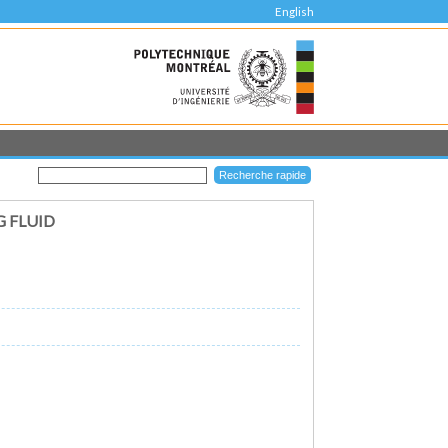
English
G FLUID