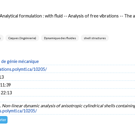
Analytical formulation : with fluid -- Analysis of free vibrations -- The 
s
Coques (Ingénierie)
Dynamique des fluides
shell structures
de génie mécanique
cations.polymtl.ca/10205/
13
 11:39
 22:13
).
Non-linear dynamic analysis of anisotropic cylindrical shells containing
ns.polymtl.ca/10205/