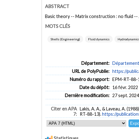
ABSTRACT
Basic theory -- Matrix construction : no fluid -- 
MOTS CLÉS
Shells (Engineering)
Fluid dynamics
Hydrodynamic
Département:
Département 
URL de PolyPublie:
https://publi
Numéro du rapport:
EPM-RT-88-
Date du dépôt:
16 févr. 2022
Dernière modification:
27 sept. 2024
Citer en APA
Lakis, A. A., & Laveau, A. (1988
7:
RT-88-13).
https://publicatio
Statistiques