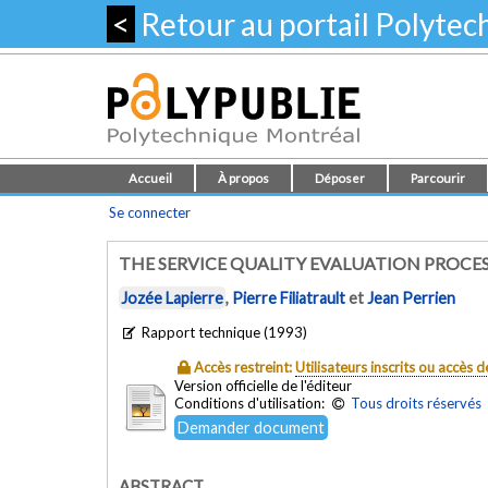
<
Retour au portail Polyte
Accueil
À propos
Déposer
Parcourir
Se connecter
THE SERVICE QUALITY EVALUATION PROCES
Jozée Lapierre
,
Pierre Filiatrault
et
Jean Perrien
Rapport technique (1993)
Accès restreint:
Utilisateurs inscrits ou accès
Version officielle de l'éditeur
Conditions d'utilisation:
Tous droits réservés
Demander document
ABSTRACT