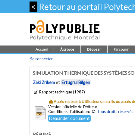
<
Retour au portail Polyte
Accueil
À propos
Déposer
Parcourir
Se connecter
SIMULATION THERMIQUE DES SYSTÈMES SOLA
Zaki Zrikem
et
Ertugrul Bilgen
Rapport technique (1987)
Accès restreint:
Utilisateurs inscrits ou accès
Version officielle de l'éditeur
Conditions d'utilisation:
Tous droits réservés
Demander document
RÉSUMÉ