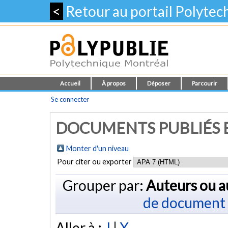
<
Retour au portail Polyte
Accueil
À propos
Déposer
Parcourir
Se connecter
DOCUMENTS PUBLIÉS E
Monter d'un niveau
Pour citer ou exporter
Grouper par:
Auteurs ou a
de document
Aller à :
J
|
X