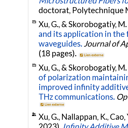
Microstructured Fibers 
doctorat, Polytechnique 
Xu, G., & Skorobogatiy, M.
and its application in the
waveguides.
Journal of A
(18 pages).
Lien externe
Xu, G., & Skorobogatiy, M.
of polarization maintainin
improved infinity additi
THz communications.
Opt
Lien externe
Xu, G., Nallappan, K., Cao,
2023).
Infinity Additive 