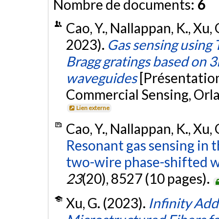
Nombre de documents:
6
Cao, Y., Nallappan, K., Xu, 
2023).
Gas sensing using
Bragg gratings based on 
waveguides
[Présentatio
Commercial Sensing, Orlan
Lien externe
Cao, Y., Nallappan, K., Xu,
Resonant gas sensing in t
two-wire phase-shifted w
23
(20), 8527 (10 pages).
Xu, G. (2023).
Infinity Ad