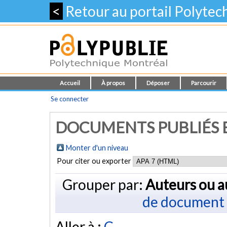
<
Retour au portail Polyte
Accueil
À propos
Déposer
Parcourir
Se connecter
DOCUMENTS PUBLIÉS E
Monter d'un niveau
Pour citer ou exporter
Grouper par:
Auteurs ou a
de document
Aller à :
C