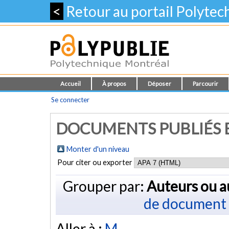
<
Retour au portail Polyte
Accueil
À propos
Déposer
Parcourir
Se connecter
DOCUMENTS PUBLIÉS E
Monter d'un niveau
Pour citer ou exporter
Grouper par:
Auteurs ou a
de document
Aller à :
M