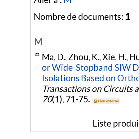
Nombre de documents:
1
M
Ma, D., Zhou, K., Xie, H., 
or Wide-Stopband SIW Dip
Isolations Based on Orth
Transactions on Circuits a
70
(1), 71-75.
Lien externe
Liste produ