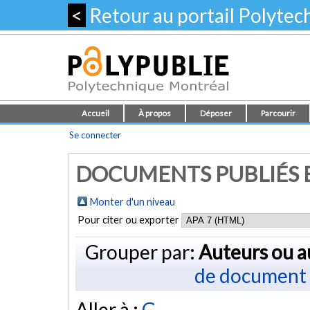
<
Retour au portail Polyte
Accueil
À propos
Déposer
Parcourir
Se connecter
DOCUMENTS PUBLIÉS E
Monter d'un niveau
Pour citer ou exporter
Grouper par:
Auteurs ou a
de document
Aller à :
G