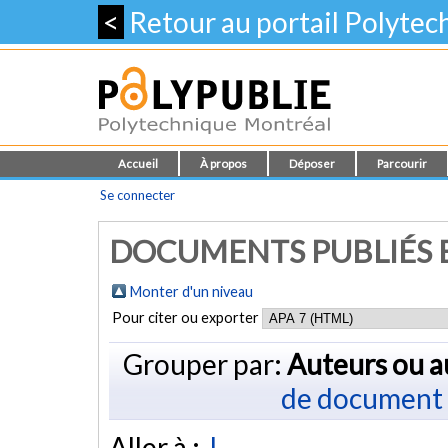
<
Retour au portail Polyte
Accueil
À propos
Déposer
Parcourir
Se connecter
DOCUMENTS PUBLIÉS E
Monter d'un niveau
Pour citer ou exporter
Grouper par:
Auteurs ou a
de document
Aller à :
J