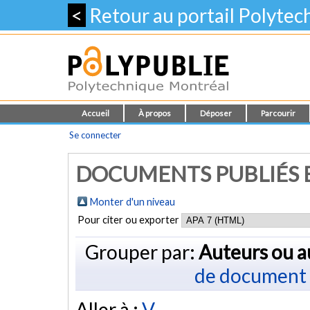
<
Retour au portail Polyte
Accueil
À propos
Déposer
Parcourir
Se connecter
DOCUMENTS PUBLIÉS E
Monter d'un niveau
Pour citer ou exporter
Grouper par:
Auteurs ou a
de document
Aller à :
V