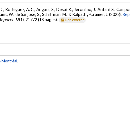
, Rodríguez, A. C., Angara, S., Desai, K., Jerónimo, J., Antani, S., Campos, 
int, W., de Sanjose, S., Schiffman, M., & Kalpathy-Cramer, J. (2023).
Repr
 Reports
,
13
(1), 21772 (18 pages).
Lien externe
e Montréal
.