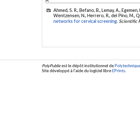
Ahmed, S. R., Befano, B., Lemay, A., Egemen, D.
Wentzensen, N., Herrero, R., del Pino, M., Qu
networks for cervical screening.
Scientific
PolyPublie
est le dépôt institutionnel de
Polytechniqu
Site développé à l'aide du logiciel libre
EPrints
.