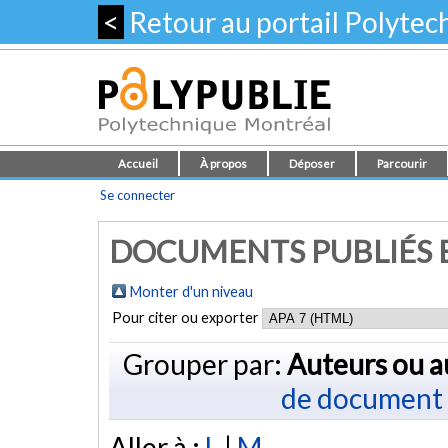
<
Retour au portail Polyte
Accueil
À propos
Déposer
Parcourir
Se connecter
DOCUMENTS PUBLIÉS E
Monter d'un niveau
Pour citer ou exporter
Grouper par:
Auteurs ou a
de document
Aller à :
L
|
M