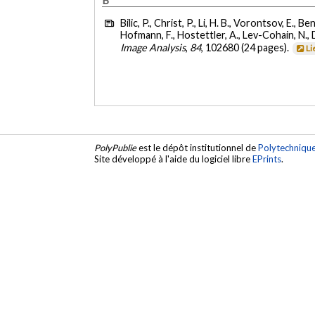
Bilic, P., Christ, P., Li, H. B., Vorontsov, E.,
Hofmann, F., Hostettler, A., Lev-Cohain, N., Dr
Image Analysis
,
84
, 102680 (24 pages).
Li
PolyPublie
est le dépôt institutionnel de
Polytechniqu
Site développé à l'aide du logiciel libre
EPrints
.