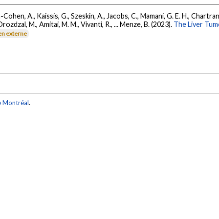
 Ben-Cohen, A., Kaissis, G., Szeskin, A., Jacobs, C., Mamani, G. E. H., Chartr
ozdzal, M., Amitai, M. M., Vivanti, R., ... Menze, B. (2023).
The Liver Tum
en externe
e Montréal
.