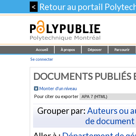
<
Retour au portail Polyte
Accueil
À propos
Déposer
Parcourir
Se connecter
DOCUMENTS PUBLIÉS E
Monter d'un niveau
Pour citer ou exporter
Grouper par:
Auteurs ou a
de document
Aller à :
Département de géni