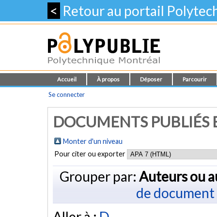
<
Retour au portail Polyte
Accueil
À propos
Déposer
Parcourir
Se connecter
DOCUMENTS PUBLIÉS E
Monter d'un niveau
Pour citer ou exporter
Grouper par:
Auteurs ou a
de document
Aller à :
D