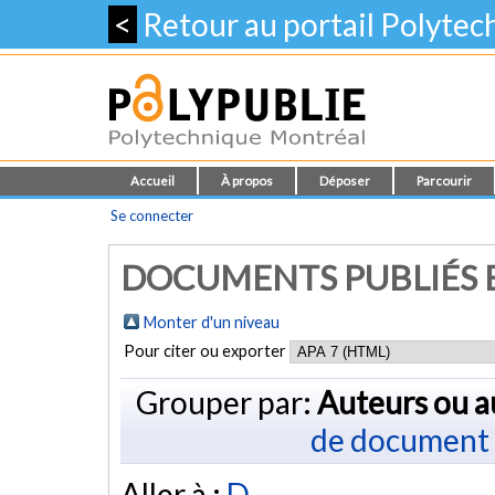
<
Retour au portail Polyte
Accueil
À propos
Déposer
Parcourir
Se connecter
DOCUMENTS PUBLIÉS E
Monter d'un niveau
Pour citer ou exporter
Grouper par:
Auteurs ou a
de document
Aller à :
D