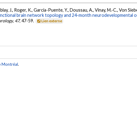
blay, J., Roger, K., García-Puente, Y., Doussau, A., Vinay, M.-C., Von Siebe
nctional brain network topology and 24-month neurodevelopmental out
urology
,
47
, 47-59.
Lien externe
e Montréal
.