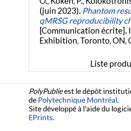
O., Koken, P., Kolokotronis, 
(juin 2023).
Phantom resu
qMRSG reproducibility c
[Communication écrite].
Exhibition, Toronto, ON,
Liste produ
PolyPublie
est le dépôt institut
de
Polytechnique Montréal
.
Site développé à l'aide du logicie
EPrints
.