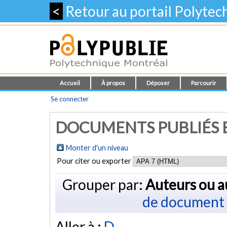
<
Retour au portail Polyte
Accueil
À propos
Déposer
Parcourir
Se connecter
DOCUMENTS PUBLIÉS E
Monter d'un niveau
Pour citer ou exporter
Grouper par:
Auteurs ou a
de document
Aller à :
D