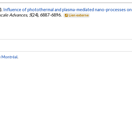
3).
Influence of photothermal and plasma-mediated nano-processes on f
cale Advances
,
5
(24), 6887-6896.
Lien externe
e Montréal
.