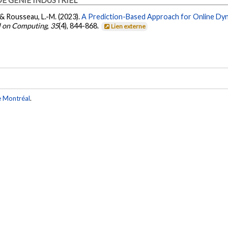
, & Rousseau, L.-M. (2023).
A Prediction-Based Approach for Online Dyn
 on Computing
,
35
(4), 844-868.
Lien externe
e Montréal
.