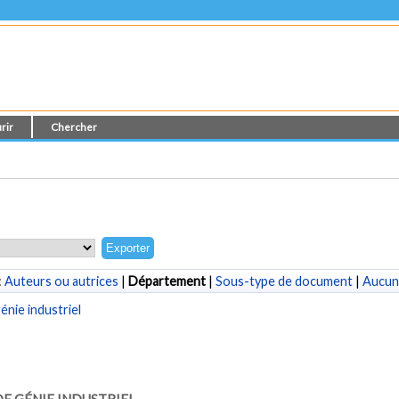
rir
Chercher
:
Auteurs ou autrices
|
Département
|
Sous-type de document
|
Aucun
nie industriel
E GÉNIE INDUSTRIEL