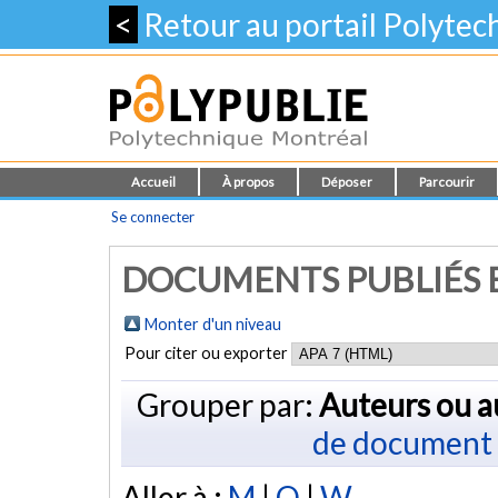
<
Retour au portail Polyte
Accueil
À propos
Déposer
Parcourir
Se connecter
DOCUMENTS PUBLIÉS E
Monter d'un niveau
Pour citer ou exporter
Grouper par:
Auteurs ou a
de document
Aller à :
M
|
Q
|
W