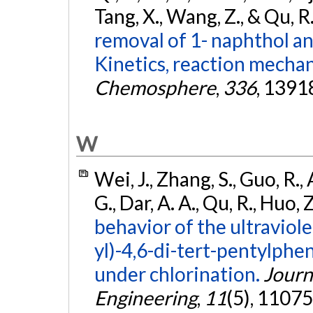
Tang, X., Wang, Z., & Qu, R
removal of 1- naphthol an
Kinetics, reaction mechan
Chemosphere
,
336
, 1391
W
Wei, J., Zhang, S., Guo, R., 
G., Dar, A. A., Qu, R., Huo, 
behavior of the ultraviol
yl)-4,6-di-tert-pentylphe
under chlorination.
Journ
Engineering
,
11
(5), 11075