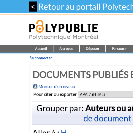
<
Retour au portail Polyte
Accueil
À propos
Déposer
Parcourir
Se connecter
DOCUMENTS PUBLIÉS E
Monter d'un niveau
Pour citer ou exporter
Grouper par:
Auteurs ou a
de document
Aller à :
H