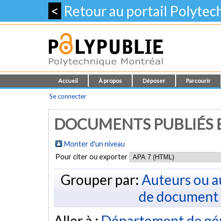
<
Retour au portail Polyte
Accueil
À propos
Déposer
Parcourir
Se connecter
DOCUMENTS PUBLIÉS E
Monter d'un niveau
Pour citer ou exporter
Grouper par:
Auteurs ou a
de document
Aller à :
Département de gé