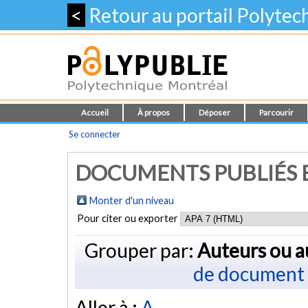
<
Retour au portail Polyte
Accueil
À propos
Déposer
Parcourir
Se connecter
DOCUMENTS PUBLIÉS E
Monter d'un niveau
Pour citer ou exporter
Grouper par:
Auteurs ou a
de document
Aller à :
A