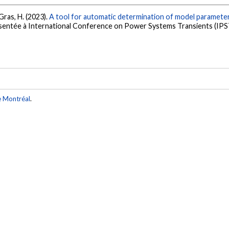
 Gras, H. (2023).
A tool for automatic determination of model parameter
ésentée à International Conference on Power Systems Transients (IPS
e Montréal
.