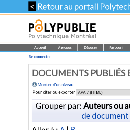
<
Retour au portail Polyte
Accueil
À propos
Déposer
Parcourir
Se connecter
DOCUMENTS PUBLIÉS E
Monter d'un niveau
Pour citer ou exporter
Grouper par:
Auteurs ou a
de document
Aller à :
A
|
B