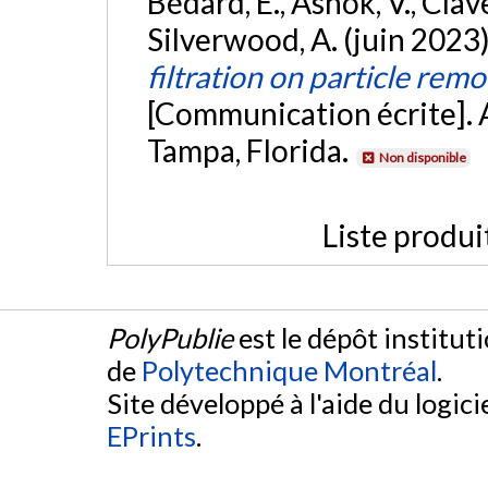
Bédard, É., Ashok, V., Clav
Silverwood, A. (juin 2023
filtration on particle rem
[Communication écrite].
Tampa, Florida.
Non disponible
Liste produi
PolyPublie
est le dépôt institut
de
Polytechnique Montréal
.
Site développé à l'aide du logicie
EPrints
.