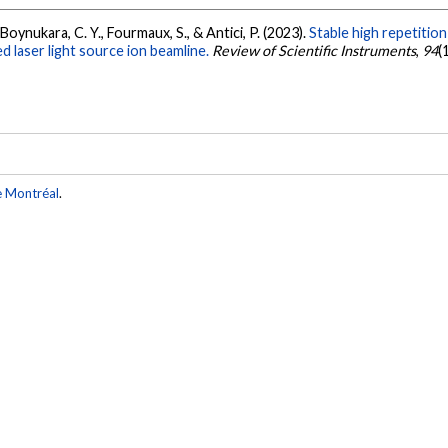
S., Boynukara, C. Y., Fourmaux, S., & Antici, P. (2023).
Stable high repetitio
ed laser light source ion beamline.
Review of Scientific Instruments
,
94
(
e Montréal
.