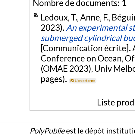
Nombre de documents:
1
Ledoux, T., Anne, F., Béguin
2023).
An experimental st
submerged cylindrical buo
[Communication écrite].
Conference on Ocean, Of
(OMAE 2023), Univ Melb
pages).
Lien externe
Liste prod
PolyPublie
est le dépôt institut