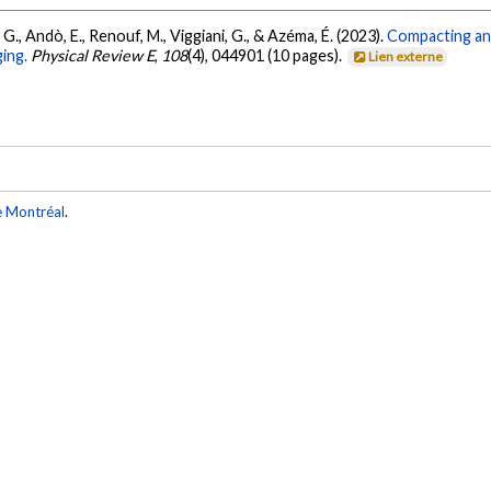
G., Andò, E., Renouf, M., Viggiani, G., & Azéma, É. (2023).
Compacting an 
ing.
Physical Review E
,
108
(4), 044901 (10 pages).
Lien externe
e Montréal
.