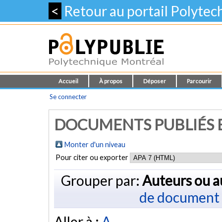
<
Retour au portail Polyte
Accueil
À propos
Déposer
Parcourir
Se connecter
DOCUMENTS PUBLIÉS E
Monter d'un niveau
Pour citer ou exporter
Grouper par:
Auteurs ou a
de document
Aller à :
A